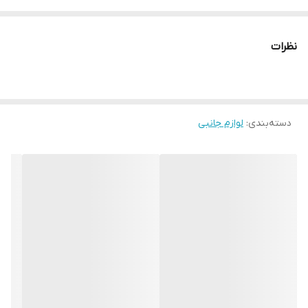
۲۰۰ گرم
نوع اتصال
نظرات
بلوتوث
قابلیت پشتیبانی از کارت‌های حافظه
دارد
دسته‌بندی
:
اقلام همراه بلندگو
لوازم جانبی
یک عدد کابل MICRO USB
توان خروجی اسپیکر
۵ وات
مشخصات دیگر
بلوتوث ورژن ۵.۰ دارای گواهینامه ضد (پاشیدن)آب، IPX۶ پشتیبانی از
کارت TF پشتیلانی از رادیو FM پشتیبانی از فرمت های موسیقی MP۳،
WMA، WAV، PE، FLAC باتری داخلی قابل شارژ لیتیوم ۳۰۰ میلی آمپر
ساعت زمان پخش ۱ الی ۲ ساعت دارای دکمه های کنترل کننده توان ۵