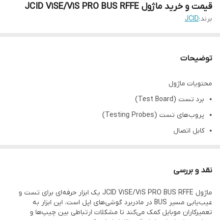
قیمت و خرید ماژول JCID V1SE/V1S PRO BUS RFFE
برند:
JCID
توضیحات
محتویات ماژول
برد تست (Test Board)
پروب‌های تست (Testing Probes)
کابل اتصال
بسته‌بندی مهر و موم شده
ویژگی‌های ماژول JCID V1SE/V1S PRO BUS RFFE
نقد و بررسی
تست سریع مسیر BUS
ماژول JCID V1SE/V1S PRO BUS RFFE یک ابزار حرفه‌ای برای تست و
سازگاری با گوشی‌های مختلف اپل
عیب‌یابی مسیر BUS در مادربرد گوشی‌های اپل است. این ابزار به
اتصال آسان و طراحی حرفه‌ای
تعمیرکاران موبایل کمک می‌کند تا مشکلات ارتباطی بین چیپ‌ها و