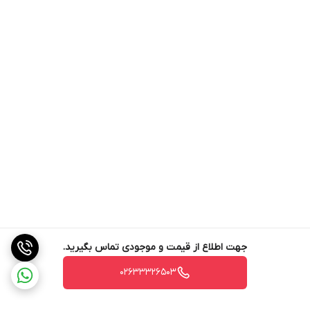
جهت اطلاع از قیمت و موجودی تماس بگیرید.
02633326503