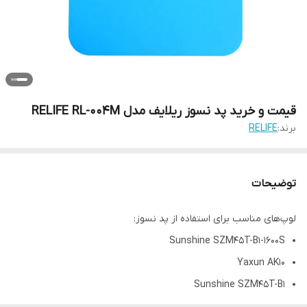
قیمت و خرید پد نسوز ریلایف مدل RELIFE RL-004M
برند:
RELIFE
توضیحات
لوپ‌های مناسب برای استفاده از پد نسوز:
Sunshine SZM45T-B1-1600S
Yaxun AK10
Sunshine SZM45T-B1
Yaxun AK33