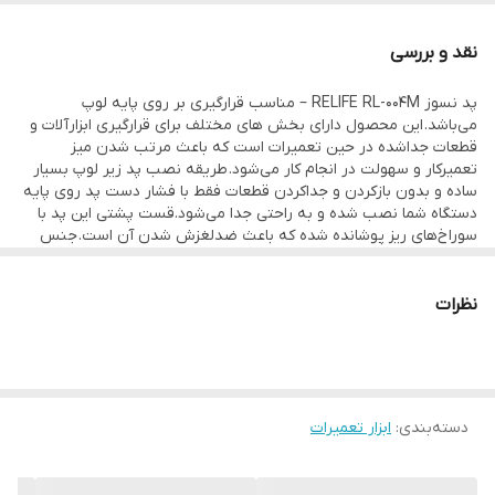
Sunshine ST6024-B1
نقد و بررسی
Sunshine SZM45-B1
پد نسوز RELIFE RL-004M – مناسب قرارگیری بر روی پایه لوپ
ویژگی‌های محصول:
می‌باشد. این محصول دارای بخش های مختلف برای قرارگیری ابزارآلات و
ساماندهی ابزار آلات میز کار
قطعات جداشده در حین تعمیرات است که باعث مرتب شدن میز
تعمیرکار و سهولت در انجام کار می‌شود. طریقه نصب پد زیر لوپ بسیار
ضد لغزش، ضد استاتیک
ساده و بدون بازکردن و جداکردن قطعات فقط با فشار دست پد روی پایه
تحمل دما تا 500 درجه سانتی‌گراد
دستگاه شما نصب شده و به راحتی جدا می‌شود.قست پشتی این پد با
سوراخ‌های ریز پوشانده شده که باعث ضدلغزش شدن آن است. جنس
سیلیکون این محصول نرم و ضد استاتیک است و تا دمای 500 درجه
سانتی گراد مقاومت دارد.
نظرات
دسته‌بندی
:
ابزار تعمیرات