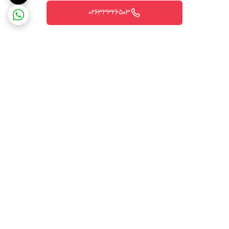
02633326503
برگشت به بالا
ارسال ویژه
پشتیبانی ۲۴ ساعته
۷ روز ضمانت بازگشت کالا
پرداخت در محل