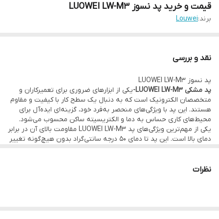
قیمت و خرید پد نسوز LUOWEI LW-M3
برند:
Louwei
نقد و بررسی
پد نسوز LUOWEI LW-M3
پد مشکی LUOWEI LW-M3-
یکی از ابزارهای ضروری برای تعمیرکاران و
متخصصان الکترونیک است که به دنبال یک سطح کار با کیفیت و مقاوم
هستند. این پد با ویژگی‌های منحصر به‌فرد خود، گزینه‌ای ایده‌آل برای
محیط‌های کاری حساس به دما و الکتریسیته ساکن محسوب می‌شود.
یکی از مهم‌ترین ویژگی‌های پد LUOWEI LW-M3 مقاومت بالای آن در برابر
دمای بالا است. این پد تا دمای 50 درجه سانتی‌گراد بدون هیچ‌گونه تغییر
شکل یا آسیب، مقاومت می‌کند. این ویژگی به تعمیرکاران این اطمینان را
می‌دهد که حتی در شرایط کاری با دمای بالا نیز پد کارایی خود را حفظ
خواهد کرد.
نظرات
خاصیت آنتی‌استاتیک و ضد الکتریسیته ساکن این پد نیز از اهمیت
بالایی برخوردار است. در محیط‌های کاری الکترونیک، الکتریسیته ساکن
می‌تواند به قطعات حساس آسیب برساند، اما با استفاده از پد LUOWEI
LW-M3 این خطر به حداقل می‌رسد. این خاصیت، این پد را به ابزاری
حیاتی برای تعمیرات الکترونیکی و جلوگیری از آسیب‌های ناشی از