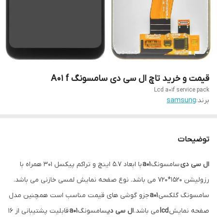
قیمت و خرید تاچ ال سی دی سامسونگ A01 f
Lcd a01f service pack
برند:
samsung
توضیحات
ال سی دی
سامسونگ
a01
با ابعاد 5.7 اینچ و تراکم پیکسل 301 همراه با
رزولیشن 1520*720 می باشد. نوع صفحه نمایش لمسی خازنی می باشد.
سامسونگ گلکسی
a01
جزو گوشی های قیمت مناسب است همچنین مدل
صفحه نمایش
lcd
می باشد.
ال سی دی
سامسونگ
a01
قابلیت پشتیبانی از 16