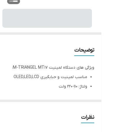
توضیحات
ویژگی های دستگاه لمینیت M-TRIANGEL MT17:
مناسب لمینیت و حبابگیری OLED,LED,LCD
ولتاژ: 110-220 ولت
قدرت:800 وات
مناسب تمامی تلفن های همراه از جمله آیفون، سامس
قابلیت حبابگیری بین 5 تا 10 دقیقه (محفظه حباب زدایی می تواند 20 عدد LCD را به طور همزمان بارگیری کند)
نظرات
ابعاد: 535*425*355 میلی متر