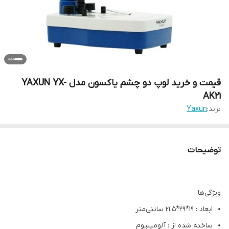
قیمت و خرید لوپ دو چشم یاکسون مدل YAXUN YX-
AK21
برند:
Yaxun
توضیحات
ویژگی‌ها :
ابعاد : 19*29*21.5 سانتی‌متر
ساخته شده از : آلومینیوم