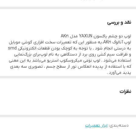
زاویه چشمی ها نسبت به افق : 45 درجه
قدرت زوم : 20x و 40x
نقد و بررسی
دارای گیره مخصوص برای نگه داری برد
لوپ دو چشم یاکسون YAXUN مدل AK21
قابلیت چرخش چشمی ها : 360 درجه
لوپ آنالوگ AK21، به منظور این که تعمیرات سخت افزاری گوشی موبایل
به درستی انجام شود ، با توجه به کوچک بودن قطعات الکترونیکی smd
و ظرافت سیم کشی روی برد از دستگاهی به نام لوپ برای بزرگ‌نمایی
استفاده می‌شود . لوپ نوعی میکروسکوپ استریو می‌باشد به این معنی
که با استفاده از پدیده انعکاس نور از سطح جسم ، تصویری سه بعدی
پدید می‌آورد .
در ساختار داخلی لوپ دو نوع عدسی شیئی و عدسی چشمی قرار دارد .
عدسی شیئی که نزدیک و رو به روی جسم مورد بررسی قرار می گیرد ، از
آن تصویری بزرگ تر به صورت وارونه تشکیل می‌دهد . ارتفاع بین عدسی
نظرات
شیئی و جسم فاصله کاری نامیده می شود . تصویری که عدسی شیئی
تشکیل داده به عدسی چشمی ارسال می شود . سپس دوباره بزرگ می
شود و با جهت مستقیم تشکیل می شود .
میکروسکوپ ها در انواع تک چشم ، دو چشم و سه چشم در بازار وجود
دارند . میکروسکوپ های تک چشم ، یک خروجی تصویری آنالوگ دارند که
دسته‌بندی
:
ابزار تعمیرات
چشم کاربر روی آن قرار می گیرد . میکروسکوپ های دو چشم و سه چشم
هر کدام دو خروجی تصویر آنالوگ برای قرار گرفتن چشم کاربر دارند . با