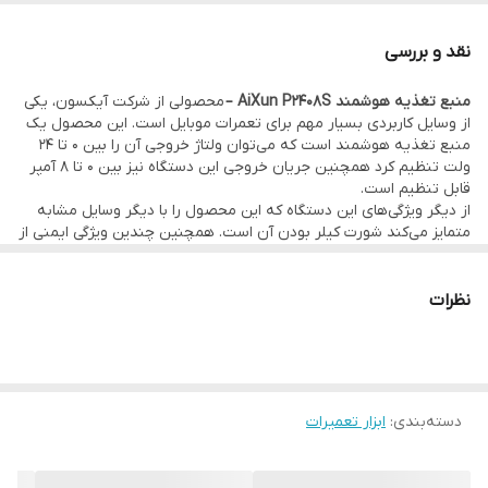
کنترل دقیق ولتاژ و جریان خروجی
نقد و بررسی
محافظ هوشمند در برابر آسیب به تجهیزات
منبع تغذیه هوشمند AiXun P2408S –
محصولی از شرکت آیکسون، یکی
پشتیبانی از PD/QC
از وسایل کاربردی بسیار مهم برای تعمرات موبایل است. این محصول یک
فست شارژ
منبع تغذیه هوشمند است که می‌توان ولتاژ خروجی آن را بین 0 تا 24
ولت تنظیم کرد همچنین جریان خروجی این دستگاه نیز بین 0 تا 8 آمپر
مناسب جهت استفاده به عنوان شورت کیلر
قابل تنظیم است.
از دیگر ویژگی‌های این دستگاه که این محصول را با دیگر وسایل مشابه
متمایز می‌کند شورت کیلر بودن آن است. همچنین چندین ویژگی ایمنی از
جمله حفاظت در برابر اضافه بار، حفاظت در برابر اتصال کوتاه و حفاظت
در برابر ولتاژ بالا به صورت هوشمند بوده تا تعمیرکار با خیال راحت کار
خود را انجام دهد.
نظرات
دسته‌بندی
:
ابزار تعمیرات