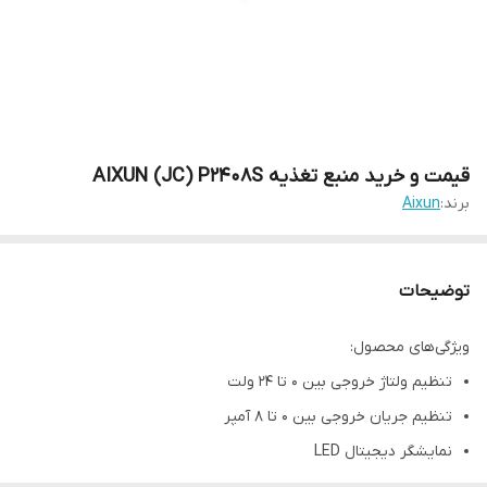
قیمت و خرید منبع تغذیه AIXUN (JC) P2408S
برند:
Aixun
توضیحات
ویژگی‌های محصول:
تنظیم ولتاژ خروجی بین 0 تا 24 ولت
تنظیم جریان خروجی بین 0 تا 8 آمپر
نمایشگر دیجیتال LED
قابلیت فست شارژ و پشتیبانی از پورت PD و QC