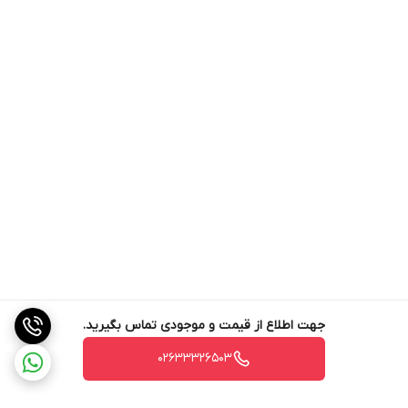
جهت اطلاع از قیمت و موجودی تماس بگیرید.
02633326503