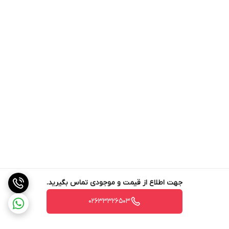
جهت اطلاع از قیمت و موجودی تماس بگیرید.
02633326503