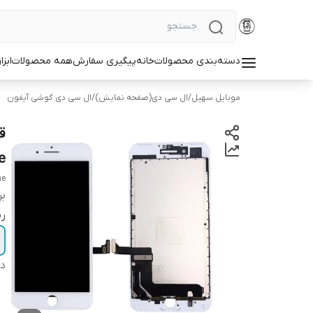
دسته‌بندی محصولات
خانه
پیگیری سفارش
همه محصولات
ابزا
موبایل سهیل
/
ال سی دی(صفحه نمایش)
/
ال سی دی گوشی آیفون
e
ne
بر
ر
دس