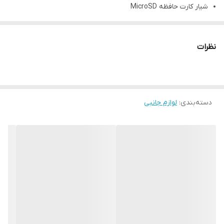
شیار کارت حافظه MicroSD
پورت USB
رابط بلوتوث
نظرات
بلوتوث نسخه 4.1
ابعاد 300*300*640
وزن 7500 گرم
دسته‌بندی
:
لوازم جانبی
دارای قابلیت پشتیبانی از کارت های حافظه
اقلام همراه: ریموت کنترل،میکروفون
فرکانس پاسخگویی اسپیکر 100 هرتز تا 18 کیلو هرتز
توان خروجی 40 وات
صدای فوق العاده قدرتمند و باور نکردنی
مدت زمان پخش موسیقی 3 ساعت
مدت زمان شارژ کامل 4 ساعت
وزن هر تکه 300 گرم