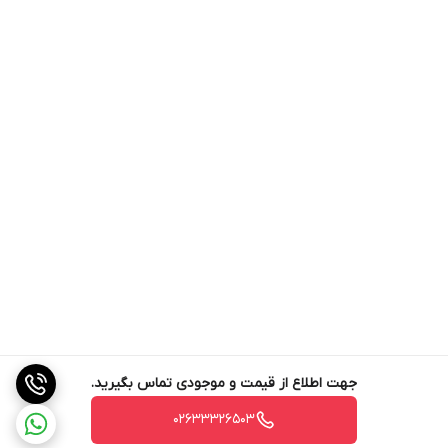
جهت اطلاع از قیمت و موجودی تماس بگیرید.
02633326503