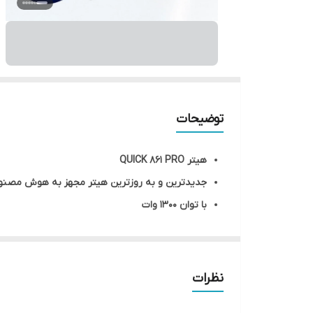
توضیحات
هیتر QUICK 861 PRO
جدیدترین و به روزترین هیتر مجهز به هوش مصنوعی ش
با توان 1300 وات
LOE RATE TO FIFTY – SET THE CHANNEL ONE
)
نظرات
دارای 4 کانال CH1- CH2- CH3- CH4 جهت ذخیره سازی دما و داده