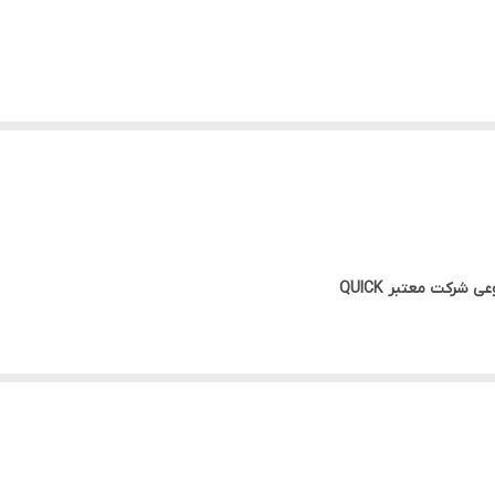
رکت معتبر QUICK
TURE TO FOUR/TWO/ZERO – AIRFLOW RATE TO ONE HUNDRED – AIRF