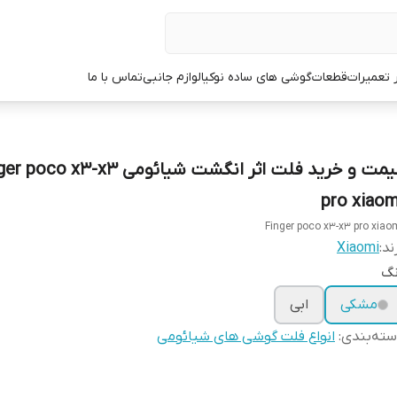
ر تعمیرات
قطعات
گوشی های ساده نوکیا
لوازم جانبی
تماس با ما
قیمت و خرید فلت اثر انگشت شیائومی co x3-x3
pro xiaom
Finger poco x3-x3 pro xiao
ند:
Xiaomi
نگ
مشکی
ابی
ته‌بندی
:
انواع فلت گوشی های شیائومی