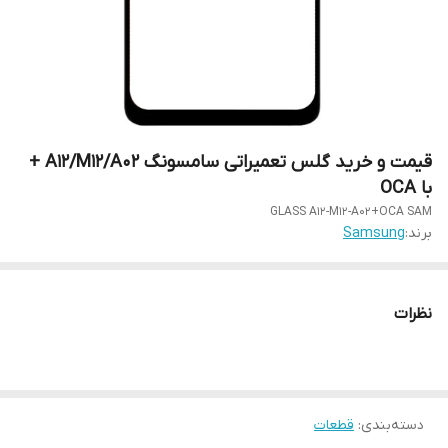
قیمت و خرید گلس تعمیراتی سامسونگ A12/M12/A02 +
با OCA
GLASS A12-M12-A02+OCA SAM
برند:
Samsung
نظرات
دسته‌بندی
:
قطعات