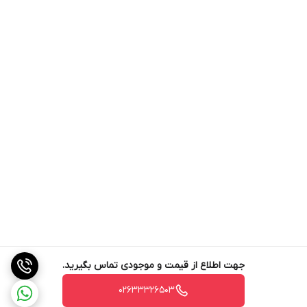
امپدانس
۳۲ اهم
مناسب برای
کاربری عمومی
ویژگی‌های خاص
کلید مدیریت میزان صدا
جهت اطلاع از قیمت و موجودی تماس بگیرید.
02633326503