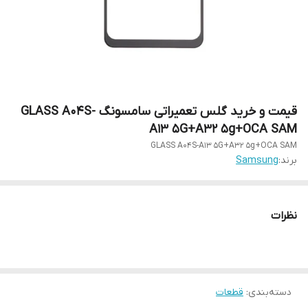
قیمت و خرید گلس تعمیراتی سامسونگ GLASS A04S-
A13 5G+A32 5g+OCA SAM
GLASS A04S-A13 5G+A32 5g+OCA SAM
برند:
Samsung
نظرات
دسته‌بندی
:
قطعات