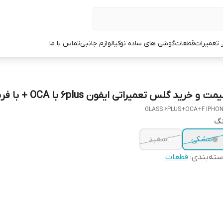
ر تعمیرات
قطعات
گوشی های ساده نوکیا
لوازم جانبی
تماس با ما
مت و خرید گلس تعمیراتی ایفون 6plus با OCA + با فریم
GLASS 6PLUS+OCA+F IPHO
نگ
مشکی
سفید
ته‌بندی
:
قطعات