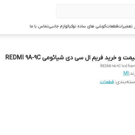
ر تعمیرات
قطعات
گوشی های ساده نوکیا
لوازم جانبی
تماس با ما
مت و خرید فریم ال سی دی شیائومی REDMI 9A-9C
REDMI 9A-9C lcd fra
ند:
MI
ته‌بندی
:
قطعات