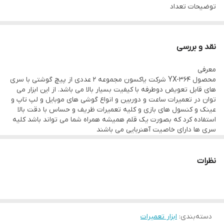
توضیحات تعداد
دارای یک دسته اصلی ۲ سری قابل تعوض دو طرفه با سایزهای دوسو ۲.۰
ستاره ای ۰.۸ (مناسب برای پیچ های زیر همه مدل های گوشی آیفون) و
نقد و بررسی
۱.۲ (مناسب برای پیچ های زیر همه مدل های گوشی هوآوی) چهارسو ۱.۵
معرفی
و ۱.۲
محصول YX-364 شرکت یاکسون مجموعه 2 عددی از پیچ گوشتی با سری
جنس کاور
های قابل تعویض دوطرفه با کیفیت بسیار بالا می باشد. از این ابزار می
توان در تعمیرات ساعت و دوربین و انواع گوشی های موبایل و لپ تاپ و
-
عینک و کنسول های بازی و کلیه تعمیرات ظریف و حساس با دقت بالا
سری پیچ‌گوشتی
استفاده کرد که بصورت یک قلم همیشه همراه شما می تواند باشد کلیه
سری ها دارای خاصیت آهنربایی می باشند
دو سو
چهار سو
نظرات
ستاره‌ای
سایر توضیحات
سری ها ۲ دوطرفه به همراه ۲ عدد قاب بازکن فلزی
دسته‌بندی
:
ابزار تعمیرات