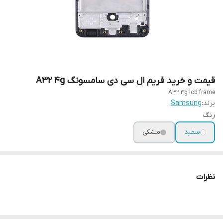
قیمت و خرید فریم ال سی دی سامسونگ A32 4g
A32 4g lcd frame
برند:
Samsung
رنگ
سفید
مشکی
نظرات