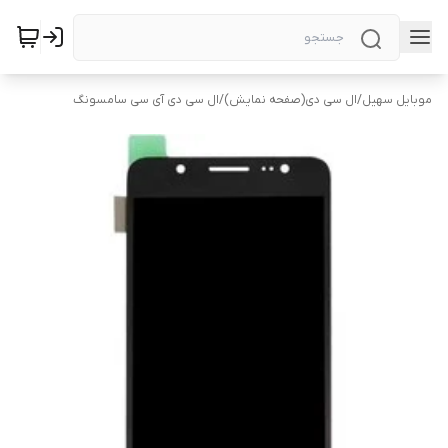
موبایل سهیل
/
ال سی دی(صفحه نمایش)
/
ال سی دی آی سی سامسونگ