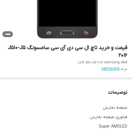
قیمت و خرید تاچ ال سی دی آی سی سامسونگ J510-J5
2016
Lcd J510-J5 2016 samsung oled
برند:
samsung
توضیحات
صفحه نمایش
فناوری صفحه‌ نمایش
Super AMOLED