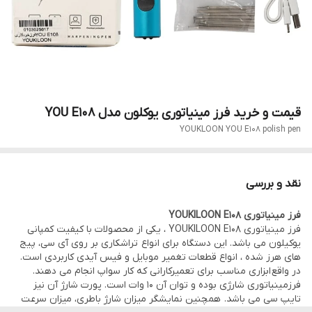
قیمت و خرید فرز مینیاتوری یوکلون مدل YOU E108
YOUKLOON YOU E108 polish pen
نقد و بررسی
فرز مینیاتوری YOUKILOON E108
فرز مینیاتوری YOUKILOON E108 ، یکی از محصولات با کیفیت کمپانی
یوکیلون می باشد. این دستگاه برای انواع تراشکاری بر روی آی سی، پیج
های هرز شده ، انواع قطعات تغمیر موبایل و فیس آیدی کاربردی است.
در واقع ابزاری مناسب برای تعمیرکارانی که کار سواپ انجام می دهند.
فرزمینیاتوری شارژی بوده و توان آن 10 وات است. پورت شارژ آن نیز
تایپ سی می باشد. همچنین نمایشگر میزان شارژ باطری، میزان سرعت