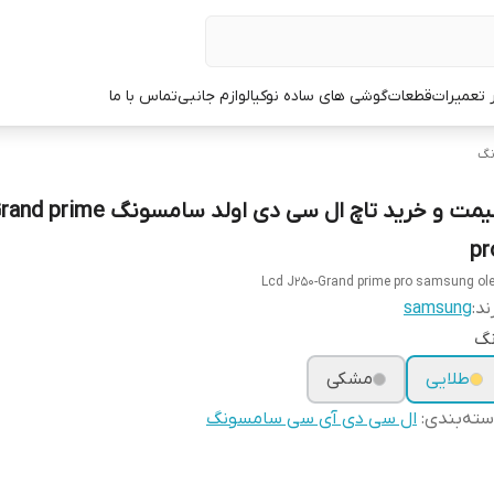
ر تعمیرات
قطعات
گوشی های ساده نوکیا
لوازم جانبی
تماس با ما
نگ
قیمت و خرید تاچ ال سی دی اولد سام
pr
Lcd J250-Grand prime pro samsung ol
ند:
samsung
نگ
طلایی
مشکی
ته‌بندی
:
ال سی دی آی سی سامسونگ