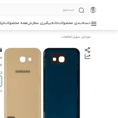
دسته‌بندی محصولات
خانه
پیگیری سفارش
همه محصولات
ابزا
موبایل سهیل
/
قطعات
ق
er
بر
ر
دس