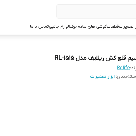
ر تعمیرات
قطعات
گوشی های ساده نوکیا
لوازم جانبی
تماس با ما
م قلع کش ریلایف مدل RL-1515
ند:
Relife
ته‌بندی
:
ابزار تعمیرات