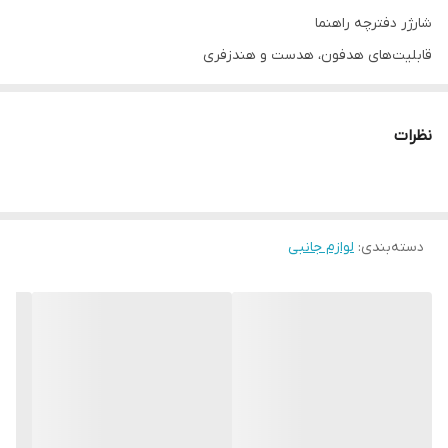
شارژر دفترچه راهنما
قابلیت‌های هدفون، هدست و هندزفری
نشانگر LED
محدوده عملکرد
نظرات
۱۰ متر
نوع گوشی
دو گوشی
دسته‌بندی
:
لوازم جانبی
عمر باتری هدفون در حالت مکالمه
۳ ساعت
عمر باتری هدفون در حالت استندبای
۴۰
عمر باتری هدفون در حالت پخش موسیقی
۳ ساعت
زمان موردنیاز برای شارژ هدفون