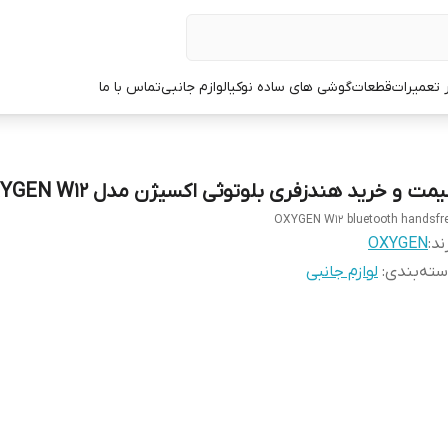
ر تعمیرات
قطعات
گوشی های ساده نوکیا
لوازم جانبی
تماس با ما
مت و خرید هندزفری بلوتوثی اکسیژن مدل OXYGEN W12
OXYGEN W12 bluetooth handsfr
ند:
OXYGEN
ته‌بندی
:
لوازم جانبی