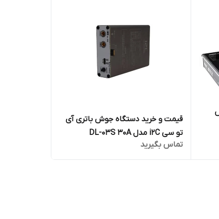
ش
قیمت و خرید دستگاه جوش باتری آی
تو سی i2C مدل DL-03S 30A
تماس بگیرید