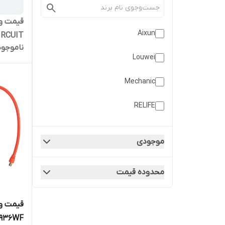
Aixun
IRCUIT
ناموجود
Louwei
Mechanic
RELIFE
موجودی
محدوده قیمت
قیمت و
-936WF