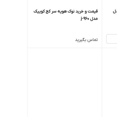
دل
قیمت و خرید نوک هویه سر کج کوییک
مدل 960-j
تماس بگیرید