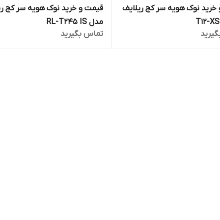
خرید نوک هویه سر کج ریلایف
قیمت و خرید نوک هویه سر کج ری
مدل RL-T245 IS
گیرید
تماس بگیرید