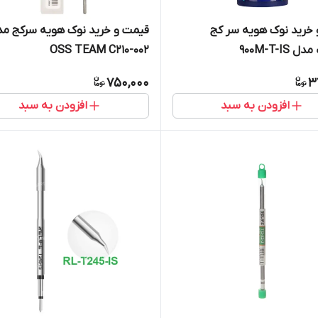
خرید نوک هویه سر کج
قیمت و خرید نوک هویه سرکج م
900M-T-IS
OSS TEAM C210-002
750,000
3
افزودن به سبد
افزودن به سبد