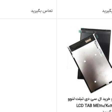
گیرید
تماس بگیرید
خرید ال سی دی تبلت لنوو
LCD TAB ME170/K01