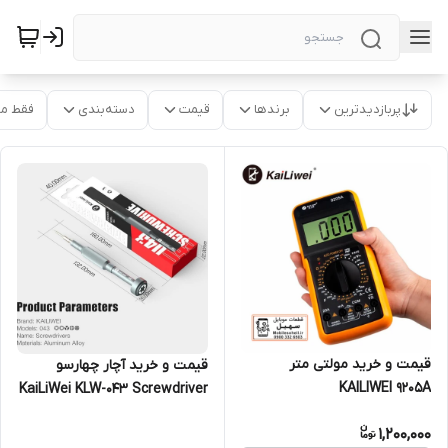
پربازدیدترین
برندها
قیمت
دسته‌بندی
فقط م
قیمت و‌ خرید مولتی متر
قیمت و خرید آچار چهارسو
KAILIWEI 9205A
KaiLiWei KLW-043 Screwdriver
1,200,000